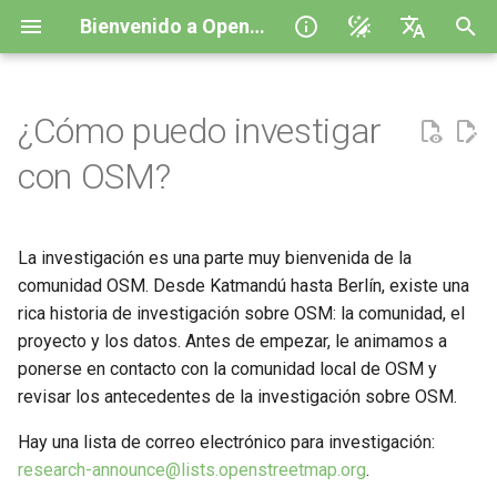
Bienvenido a OpenStreetMap
I
English
n
polski
¿Cómo puedo investigar
¿Cuál es la historia de OSM?
i
Español
con OSM?
c
Українська
¿Qué es la Fundación OSM?
i
Help to translate
La investigación es una parte muy bienvenida de la
¿Cómo se forman los
a
Capítulos Locales?
comunidad OSM. Desde Katmandú hasta Berlín, existe una
rica historia de investigación sobre OSM: la comunidad, el
l
Cuéntame de los Grupos de
proyecto y los datos. Antes de empezar, le animamos a
i
Trabajo de la Fundación OSM.
ponerse en contacto con la comunidad local de OSM y
z
revisar los antecedentes de la investigación sobre OSM.
¿Quién utiliza
a
Hay una lista de correo electrónico para investigación:
OpenStreetMap?
research-announce@lists.openstreetmap.org
.
n