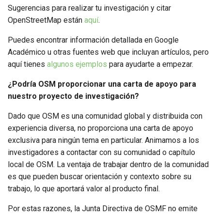
¿Qué hay de nuevo en
d
Sugerencias para realizar tu investigación y citar
OpenStreetMap?
OpenStreetMap están
aquí
.
o
¿Cómo puedes donar dinero a
Puedes encontrar información detallada en Google
b
OpenStreetMap?
Académico u otras fuentes web que incluyan artículos, pero
ú
aquí tienes
algunos ejemplos
para ayudarte a empezar.
¿Cómo ponerte en contacto?
s
¿Podría OSM proporcionar una carta de apoyo para
q
nuestro proyecto de investigación?
u
Dado que OSM es una comunidad global y distribuida con
experiencia diversa, no proporciona una carta de apoyo
e
exclusiva para ningún tema en particular. Animamos a los
d
investigadores a contactar con su comunidad o capítulo
a
local de OSM. La ventaja de trabajar dentro de la comunidad
es que pueden buscar orientación y contexto sobre su
trabajo, lo que aportará valor al producto final.
Por estas razones, la Junta Directiva de OSMF no emite