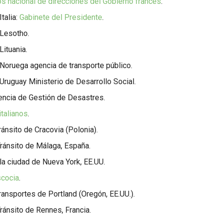
s nacional de direcciones del Gobierno francés
.
talia:
Gabinete del Presidente
.
Lesotho.
Lituania.
Noruega agencia de transporte público.
Uruguay Ministerio de Desarrollo Social.
ncia de Gestión de Desastres.
italianos
.
ránsito de Cracovia (Polonia).
ránsito de Málaga, España.
la ciudad de Nueva York, EE.UU.
scocia
.
ransportes de Portland (Oregón, EE.UU.).
ránsito de Rennes, Francia.