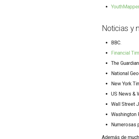
YouthMappe
Noticias y
BBC.
Financial Ti
The Guardian
National Geo
New York Ti
US News & W
Wall Street J
Washington 
Numerosas p
Además de muchí