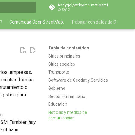
Andygol/welcome-mat-osmf
5
2
do búsqueda
r?
Comunidad OpenStreetMap.
Trabajar con datos de OpenStre
Tabla de contenidos
Sitios principales
Sitios sociales
arios, empresas,
Transporte
ay muchas formas
Software de Geodat y Servicios
nrutamiento o
Gobierno
ogística para
Sector Humanitario
Education
Noticias y medios de
an
comunicación
OSM. También hay
 utilizan