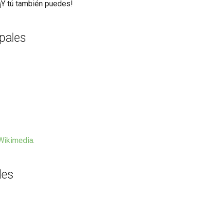
Y tú también puedes!
ipales
 Wikimedia
.
les