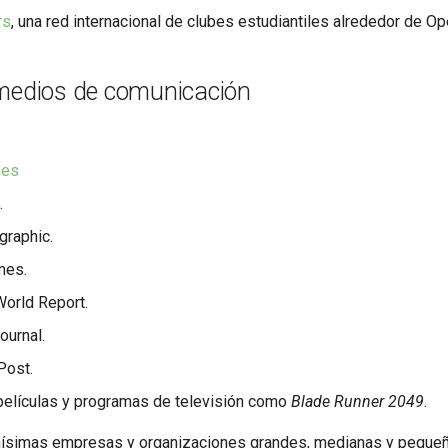
rs
, una red internacional de clubes estudiantiles alrededor de 
 medios de comunicación
mes
.
graphic.
mes.
orld Report.
ournal.
Post.
elículas y programas de televisión como
Blade Runner 2049
.
simas empresas y organizaciones grandes, medianas y pequeñ