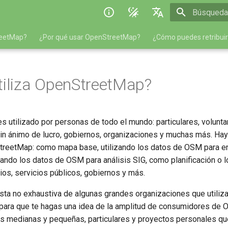
Inicializan
English
reetMap?
¿Por qué usar OpenStreetMap?
¿Cómo puedes retribui
polski
Español
tiliza OpenStreetMap?
Українська
Help to translate
s utilizado por personas de todo el mundo: particulares, volunt
in ánimo de lucro, gobiernos, organizaciones y muchas más. H
StreetMap: como mapa base, utilizando los datos de OSM para e
zando los datos de OSM para análisis SIG, como planificación o l
ios, servicios públicos, gobiernos y más.
ista no exhaustiva de algunas grandes organizaciones que utiliz
ara que te hagas una idea de la amplitud de consumidores de 
medianas y pequeñas, particulares y proyectos personales que