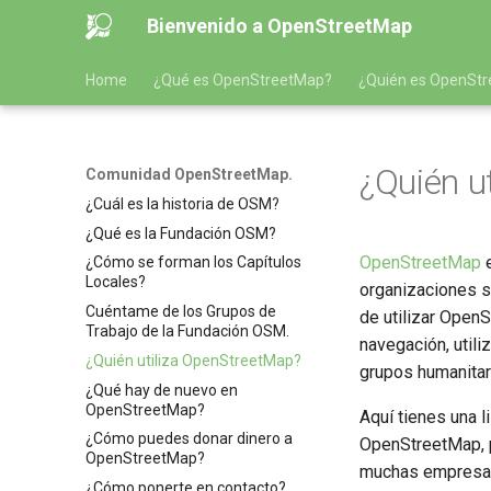
Bienvenido a OpenStreetMap
Home
¿Qué es OpenStreetMap?
¿Quién es OpenSt
¿Quién u
Comunidad OpenStreetMap.
¿Cuál es la historia de OSM?
¿Qué es la Fundación OSM?
OpenStreetMap
e
¿Cómo se forman los Capítulos
Locales?
organizaciones s
Cuéntame de los Grupos de
de utilizar Open
Trabajo de la Fundación OSM.
navegación, utili
¿Quién utiliza OpenStreetMap?
grupos humanitar
¿Qué hay de nuevo en
OpenStreetMap?
Aquí tienes una l
¿Cómo puedes donar dinero a
OpenStreetMap, p
OpenStreetMap?
muchas empresas 
¿Cómo ponerte en contacto?