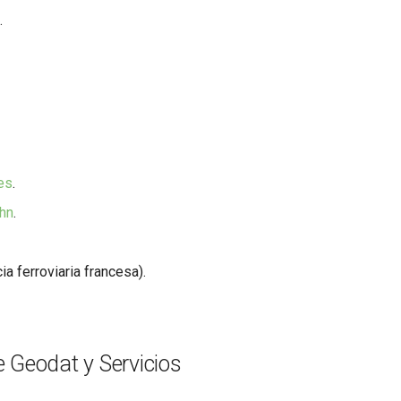
.
nes
.
hn
.
a ferroviaria francesa).
 Geodat y Servicios