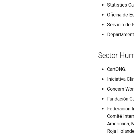
Statistics C
Oficina de E
Servicio de 
Departamento
Sector Hum
CartONG.
Iniciativa Cl
Concern Wor
Fundación Ga
Federación I
Comité Inter
Americana, M
Roja Holandes