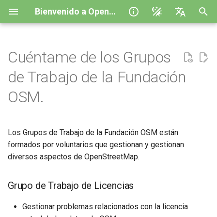
Bienvenido a OpenStreetMap
I
English
n
polski
Cuéntame de los Grupos
Grupo de Trabajo de Licencias
¿Qué calidad tienen los datos
i
Español
de Trabajo de la Fundación
de OSM?
c
Українська
Grupo de Trabajo de Datos
OSM.
Edición organizada en
i
Help to translate
OpenStreetMap
Grupo de Trabajo de
a
Comunicación
Los Grupos de Trabajo de la Fundación OSM están
¿Estás planeando una
l
formados por voluntarios que gestionan y gestionan
campaña humanitaria
Grupo de Trabajo de
i
diversos aspectos de OpenStreetMap.
utilizando OSM, ¿qué
Operaciones
necesitas saber?
z
Grupo de Trabajo de
Grupo de Trabajo de Licencias
a
¿Cómo puedo investigar con
Ingeniería
OSM?
Gestionar problemas relacionados con la licencia
n