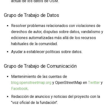
actual de los datos de OSM.
Comité Organizador del State
d
¿Dónde puedes encontrar un
of the Map
o
buen desarrollador o empresa
Grupo de Trabajo de Datos
para desarrollar con OSM?
Grupo de Trabajo de
b
Membresía
Resolver problemas relacionados con violaciones de
ú
Descarga y uso de datos
derechos de autor, disputas sobre datos, vandalismo y
OSM
ediciones automatizadas más allá de los recursos
s
habituales de la comunidad.
q
Ayudar a establecer políticas sobre datos.
u
e
Grupo de Trabajo de Comunicación
d
Mantenimiento de las cuentas de
a
blog.openstreetmap.org
y OpenStreetMap en
Twitter
y
Facebook
.
Redacción de anuncios y noticias del proyecto con la
"voz oficial de la fundación".